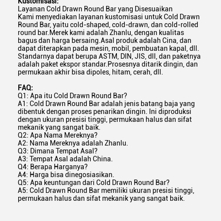
Kustomisasi:
Layanan Cold Drawn Round Bar yang Disesuaikan
Kami menyediakan layanan kustomisasi untuk Cold Drawn
Round Bar, yaitu cold-shaped, cold-drawn, dan cold-rolled
round bar.Merek kami adalah Zhanlu, dengan kualitas
bagus dan harga bersaing.Asal produk adalah Cina, dan
dapat diterapkan pada mesin, mobil, pembuatan kapal, dll.
Standarnya dapat berupa ASTM, DIN, JIS, dll, dan paketnya
adalah paket ekspor standar.Prosesnya ditarik dingin, dan
permukaan akhir bisa dipoles, hitam, cerah, dll.
FAQ:
Q1: Apa itu Cold Drawn Round Bar?
A1: Cold Drawn Round Bar adalah jenis batang baja yang
dibentuk dengan proses penarikan dingin. Ini diproduksi
dengan ukuran presisi tinggi, permukaan halus dan sifat
mekanik yang sangat baik.
Q2: Apa Nama Mereknya?
A2: Nama Mereknya adalah Zhanlu.
Q3: Dimana Tempat Asal?
A3: Tempat Asal adalah China.
Q4: Berapa Harganya?
A4: Harga bisa dinegosiasikan.
Q5: Apa keuntungan dari Cold Drawn Round Bar?
A5: Cold Drawn Round Bar memiliki ukuran presisi tinggi,
permukaan halus dan sifat mekanik yang sangat baik.