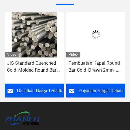
Video
Video
JIS Standard Quenched
Pembuatan Kapal Round
Cold-Molded Round Bar
Bar Cold-Drawn 2mm-
dengan Toleransi K11
500mm
k
Dapatkan Harga Terbaik
Dapatkan Harga Terbaik