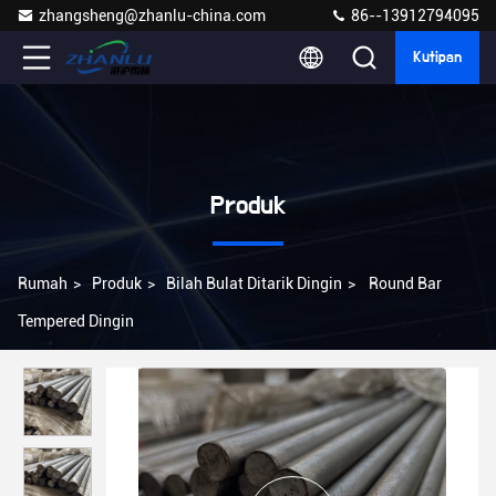
zhangsheng@zhanlu-china.com
86--13912794095
Kutipan
Produk
Rumah
>
Produk
>
Bilah Bulat Ditarik Dingin
>
Round Bar
Tempered Dingin