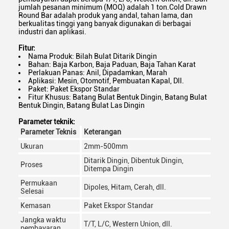
jumlah pesanan minimum (MOQ) adalah 1 ton.Cold Drawn
Round Bar adalah produk yang andal, tahan lama, dan
berkualitas tinggi yang banyak digunakan di berbagai
industri dan aplikasi.
Fitur:
Nama Produk: Bilah Bulat Ditarik Dingin
Bahan: Baja Karbon, Baja Paduan, Baja Tahan Karat
Perlakuan Panas: Anil, Dipadamkan, Marah
Aplikasi: Mesin, Otomotif, Pembuatan Kapal, Dll.
Paket: Paket Ekspor Standar
Fitur Khusus: Batang Bulat Bentuk Dingin, Batang Bulat
Bentuk Dingin, Batang Bulat Las Dingin
Parameter teknik:
Parameter Teknis
Keterangan
Ukuran
2mm-500mm
Ditarik Dingin, Dibentuk Dingin,
Proses
Ditempa Dingin
Permukaan
Dipoles, Hitam, Cerah, dll.
Selesai
Kemasan
Paket Ekspor Standar
Jangka waktu
T/T, L/C, Western Union, dll.
pembayaran