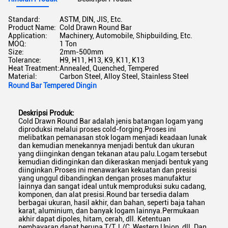
Standard:
ASTM, DIN, JIS, Etc.
Product Name:
Cold Drawn Round Bar
Application:
Machinery, Automobile, Shipbuilding, Etc.
MOQ:
1 Ton
Size:
2mm-500mm
Tolerance:
H9, H11, H13, K9, K11, K13
Heat Treatment:
Annealed, Quenched, Tempered
Material:
Carbon Steel, Alloy Steel, Stainless Steel
Round Bar Tempered Dingin
Deskripsi Produk:
Cold Drawn Round Bar adalah jenis batangan logam yang
diproduksi melalui proses cold-forging.Proses ini
melibatkan pemanasan stok logam menjadi keadaan lunak
dan kemudian menekannya menjadi bentuk dan ukuran
yang diinginkan dengan tekanan atau palu.Logam tersebut
kemudian didinginkan dan dikeraskan menjadi bentuk yang
diinginkan.Proses ini menawarkan kekuatan dan presisi
yang unggul dibandingkan dengan proses manufaktur
lainnya dan sangat ideal untuk memproduksi suku cadang,
komponen, dan alat presisi.Round bar tersedia dalam
berbagai ukuran, hasil akhir, dan bahan, seperti baja tahan
karat, aluminium, dan banyak logam lainnya.Permukaan
akhir dapat dipoles, hitam, cerah, dll. Ketentuan
pembayaran dapat berupa T/T, L/C, Western Union, dll. Dan