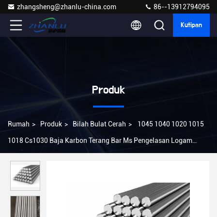
zhangsheng@zhanlu-china.com
86--13912794095
Kutipan
Produk
Rumah
>
Produk
>
Bilah Bulat Cerah
>
1045 1040 1020 1015
1018 Cs1030 Baja Karbon Terang Bar Ms Pengelasan Logam
Batang Bulat Memancing