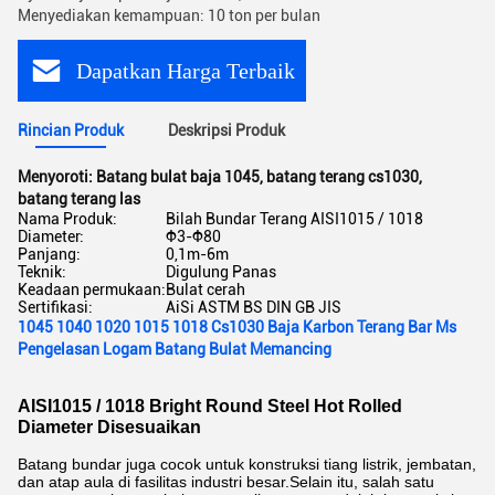
Menyediakan kemampuan: 10 ton per bulan
Dapatkan Harga Terbaik
Rincian Produk
Deskripsi Produk
Menyoroti:
Batang bulat baja 1045
,
batang terang cs1030
,
batang terang las
Nama Produk:
Bilah Bundar Terang AISI1015 / 1018
Diameter:
Φ3-Φ80
Panjang:
0,1m-6m
Teknik:
Digulung Panas
Keadaan permukaan:
Bulat cerah
Sertifikasi:
AiSi ASTM BS DIN GB JIS
1045 1040 1020 1015 1018 Cs1030 Baja Karbon Terang Bar Ms
Pengelasan Logam Batang Bulat Memancing
AISI1015 / 1018 Bright Round Steel Hot Rolled
Diameter Disesuaikan
Batang bundar juga cocok untuk konstruksi tiang listrik, jembatan,
dan atap aula di fasilitas industri besar.Selain itu, salah satu