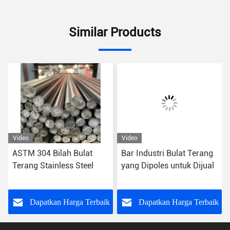
Similar Products
Video
Video
ASTM 304 Bilah Bulat
Bar Industri Bulat Terang
Terang Stainless Steel
yang Dipoles untuk Dijual
k
Dapatkan Harga Terbaik
Dapatkan Harga Terbaik