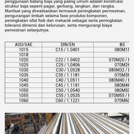
penggunaan batang baja yang paling umum adalah konstruksi
struktur baja seperti pagar, gerbang, langkan, dan rangka.
Manfaat yang direalisasikan termasuk peningkatan permesinan,
pengurangan limbah selama fase produksi komponen,
peningkatan sifat fisik dan mekanik sebagai serta peningkatan
toleransi dimensi dan kelurusan, serta mengurangi biaya
pemesinan selanjutnya.
AISI/SAE
DIN/EN
BS
1015
C15 / 1.0401
080M15
1018
1020
C22 / 1.0402
070M20 / EN
1025
C25 / 1,0406
070M26
1030
C30 / 1,0528
080M32 / EN
1035
C35 / 1.1181
070M36
1040
C40 / 1,0511
080M40 / EN
1045
C45 / 1.1191
080M46
1050
C50 / 1,0540
080M50
1055
C55 / 1,0535
070M55 / EN
1060
C60 / 1.1221
070M60